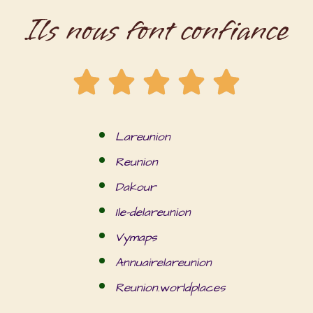
Ils nous font confiance
Lareunion
Reunion
Dakour
Ile-delareunion
Vymaps
Annuairelareunion
Reunion.worldplaces